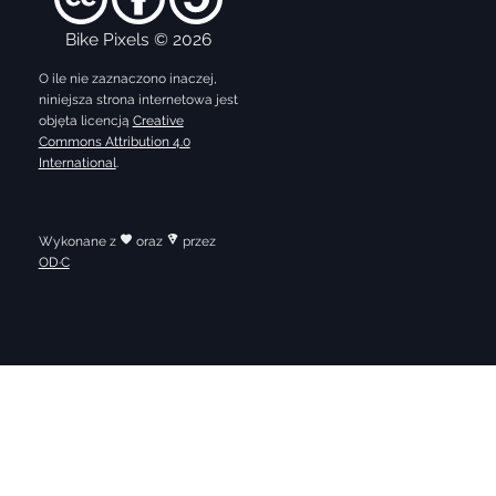
Bike Pixels © 2026
O ile nie zaznaczono inaczej,
niniejsza strona internetowa jest
objęta licencją
Creative
Commons Attribution 4.0
International
.
Wykonane z
oraz
przez
OD·C