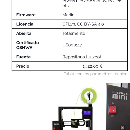
PC+PBT, PC-ABS Alloy, PCTPE,
etc.
Firmware
Marlin
Licencia
GPLv3, CC BY-SA 4.0
Abierta
Totalmente
Certificado
US000117
OSHWA
Fuente
Repositorio Lulzbot
Precio
1.422,00 €
Tabla con los parámetros técnicos 