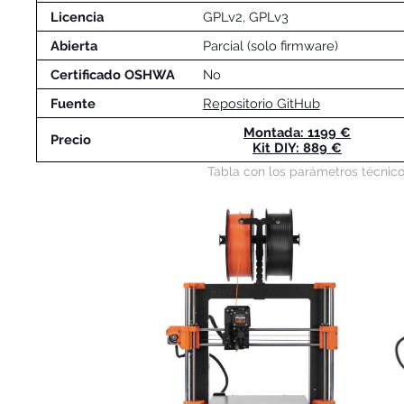
Licencia
GPLv2, GPLv3
Abierta
Parcial (solo firmware)
Certificado OSHWA
No
Fuente
Repositorio GitHub
Montada: 1199 €
Precio
Kit DIY: 889 €
Tabla con los parámetros técnico