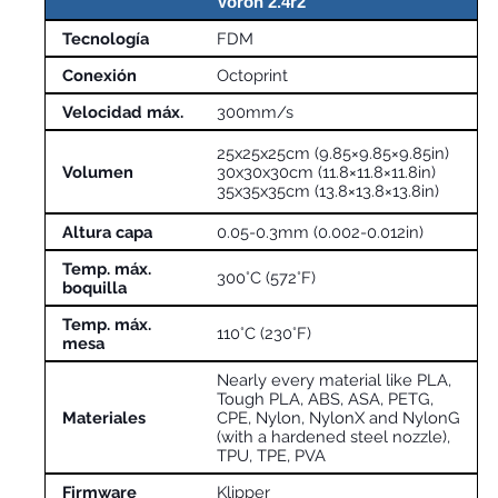
Voron 2.4r2
Tecnología
FDM
Conexión
Octoprint
Velocidad máx.
300mm/s
25x25x25cm (9.85×9.85×9.85in)
Volumen
30x30x30cm (11.8×11.8×11.8in)
35x35x35cm (13.8×13.8×13.8in)
Altura capa
0.05-0.3mm (0.002-0.012in)
Temp. máx.
300°C (572°F)
boquilla
Temp. máx.
110°C (230°F)
mesa
Nearly every material like PLA,
Tough PLA, ABS, ASA, PETG,
Materiales
CPE, Nylon, NylonX and NylonG
(with a hardened steel nozzle),
TPU, TPE, PVA
Firmware
Klipper