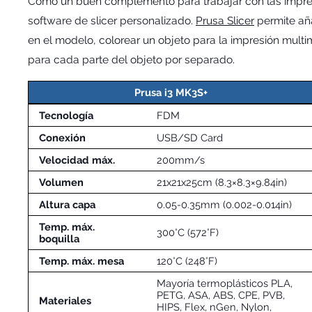
Como un buen complemento para trabajar con las impre
software de slicer personalizado.
Prusa Slicer
permite añ
en el modelo, colorear un objeto para la impresión multim
para cada parte del objeto por separado.
Prusa i3 MK3S+
Tecnología
FDM
Conexión
USB/SD Card
Velocidad máx.
200mm/s
Volumen
21x21x25cm (8.3×8.3×9.84in)
Altura capa
0.05-0.35mm (0.002-0.014in)
Temp. máx.
300°C (572°F)
boquilla
Temp. máx. mesa
120°C (248°F)
Mayoría termoplásticos PLA,
PETG, ASA, ABS, CPE, PVB,
Materiales
HIPS, Flex, nGen, Nylon,