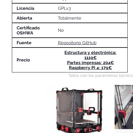
Licencia
GPLv3
Abierta
Totalmente
Certificado
No
OSHWA
Fuente
Repositorio GitHub
Estructura y electrónica:
1119€
Precio
Partes impresas: 204€
Raspberry Pi 4: 179€
Tabla con los parámetros técnicos