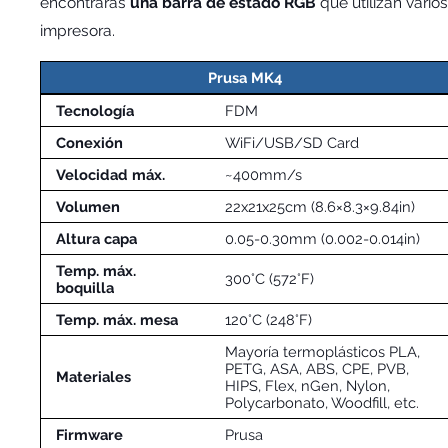
encontrarás
una barra de estado RGB
que utilizan vario
impresora.
Prusa MK4
Tecnología
FDM
Conexión
WiFi/USB/SD Card
Velocidad máx.
~400mm/s
Volumen
22x21x25cm (8.6×8.3×9.84in)
Altura capa
0.05-0.30mm (0.002-0.014in)
Temp. máx.
300°C (572°F)
boquilla
Temp. máx. mesa
120°C (248°F)
Mayoría termoplásticos PLA,
PETG, ASA, ABS, CPE, PVB,
Materiales
HIPS, Flex, nGen, Nylon,
Polycarbonato, Woodfill, etc.
Firmware
Prusa