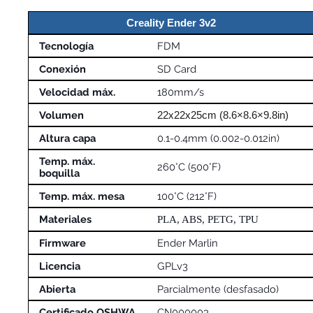
Creality Ender 3v2
Tecnología
FDM
Conexión
SD Card
Velocidad máx.
180mm/s
Volumen
22x22x25cm (8.6×8.6×9.8in)
Altura capa
0.1-0.4mm (0.002-0.012in)
Temp. máx.
260°C (500°F)
boquilla
Temp. máx. mesa
100°C (212°F)
Materiales
PLA, ABS, PETG, TPU
Firmware
Ender Marlin
Licencia
GPLv3
Abierta
Parcialmente (desfasado)
Certificado OSHWA
CN000003