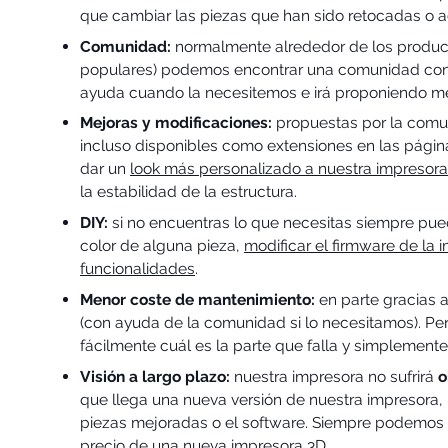
que cambiar las piezas que han sido retocadas o ac
Comunidad:
normalmente alrededor de los product
populares) podemos encontrar una comunidad con 
ayuda cuando la necesitemos e irá proponiendo me
Mejoras y modificaciones:
propuestas por la comu
incluso disponibles como extensiones en las págin
dar un
look más personalizado a nuestra impresora
la estabilidad de la estructura.
DIY:
si no encuentras lo que necesitas siempre pue
color de alguna pieza,
modificar el firmware de la 
funcionalidades
.
Menor coste de mantenimiento:
en parte gracias
(con ayuda de la comunidad si lo necesitamos). Pe
fácilmente cuál es la parte que falla y simplemente 
Visión a largo plazo:
nuestra impresora no sufrirá
o
que llega una nueva versión de nuestra impresora
piezas mejoradas o el software. Siempre podemos te
precio de una nueva impresora 3D.