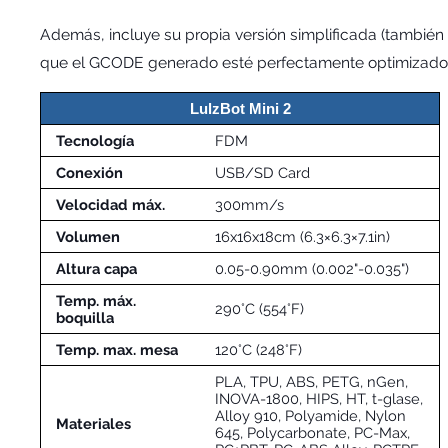
Además, incluye su propia versión simplificada (también
que el GCODE generado esté perfectamente optimizado 
LulzBot Mini 2
Tecnología
FDM
Conexión
USB/SD Card
Velocidad máx.
300mm/s
Volumen
16x16x18cm (6.3×6.3×7.1in)
Altura capa
0.05-0.90mm (0.002"-0.035")
Temp. máx.
290°C (554°F)
boquilla
Temp. max. mesa
120°C (248°F)
PLA, TPU, ABS, PETG, nGen,
INOVA-1800, HIPS, HT, t-glase,
Alloy 910, Polyamide, Nylon
Materiales
645, Polycarbonate, PC-Max,